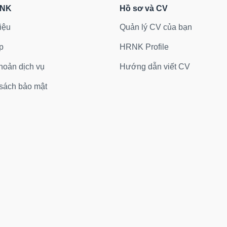
RNK
Hồ sơ và CV
iệu
Quản lý CV của bạn
p
HRNK Profile
hoản dịch vụ
Hướng dẫn viết CV
sách bảo mật