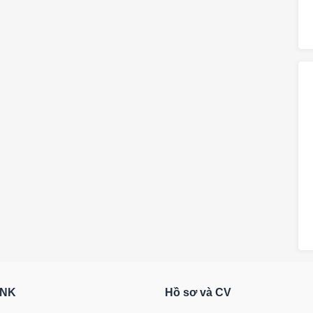
RNK
Hồ sơ và CV