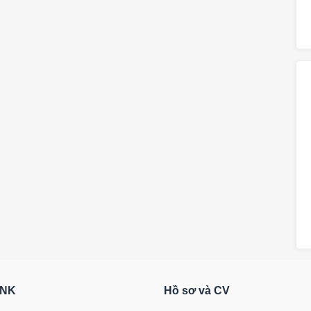
RNK
Hồ sơ và CV