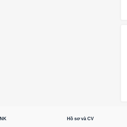
RNK
Hồ sơ và CV