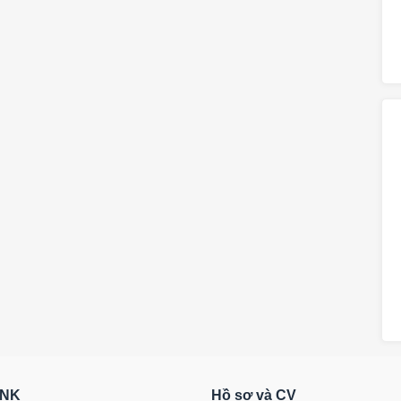
RNK
Hồ sơ và CV